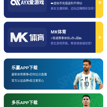
其中，电子竞技游戏如《英雄联盟》《Dota 2》《CS:GO》等，
备受年轻玩家青睐。平台为这些游戏提供了最新的赛事资
讯、实时的比赛直播以及相关的数据分析，使得玩家能够更
加深入地参与到游戏中。通过这些举措，BK8娱乐城成功地
吸引了大量电竞爱好者，成为他们的首选娱乐平台。
此外，真人娱乐场也是BK8娱乐城的一大亮点。平台不仅有
传统的扑克、百家乐、轮盘等经典游戏，还有创新型的真人
互动游戏，带给玩家仿佛身临其境的娱乐体验。通过高质量
的视频直播技术，BK8娱乐城能够将真实的娱乐场景呈现给
玩家，极大地提升了用户的沉浸感和互动性。
2、专业的赛事直播：让每个瞬间都不
容错过
除了丰富的游戏内容外，BK8娱乐城还大力投资于赛事直播
的建设，提供了多样化的体育赛事和电子竞技赛事直播服
务。平台通过与多个赛事组织和媒体平台合作，确保了赛事