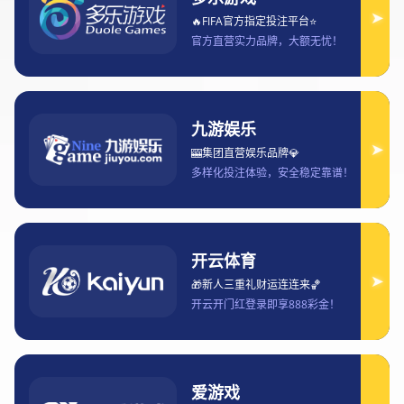
资源的在线娱乐平台，凭借其创新的产品设计和用户导向的
服务，正在打造全新的娱乐生态系统。本文将深入探讨BK8
娱乐城如何通过提供丰富的游戏选择和精彩的赛事直播，构
建出一站式的娱乐平台。文章将从四个关键方面进行详细阐
述，分别是：多样化的游戏内容、专业的赛事直播体验、用
户友好的平台设计、以及跨平台的无缝娱乐体验。通过这些
举措，BK8娱乐城不仅为玩家提供了极具吸引力的娱乐选
择，同时也进一步提升了平台的市场竞争力。
1、丰富的游戏内容：满足不同玩家需
求
BK8娱乐城在游戏内容的丰富性上极为注重，平台提供了多
种类别的游戏，包括但不限于电子竞技、真人娱乐场、棋牌
类游戏以及彩票等项目。这些游戏不仅涵盖了传统娱乐方
式，还紧跟全球流行的在线竞技趋势。无论玩家喜欢传统的
桌面游戏，还是对电子竞技和在线赛事充满兴趣，BK8娱乐
城都能提供专门的游戏专区。