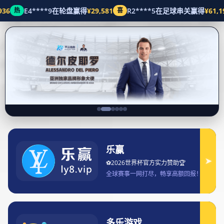
首页
企业文化
华体会体育引领全球赛事新潮流打造沉浸式互动观赛娱乐新体验平
台
企业文化
2026-05-27 15:21:27
华体会体育引领全球赛
事新潮流打造沉浸式互
动观赛娱乐新体验平台
文章摘要：在全球体育赛事不断升级、观赛需求持续多元化