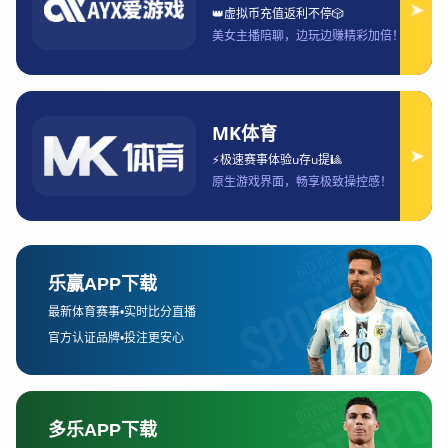
体育迷能够在一个平台上享受多元化赛事观赏体验。
无论是足球五大联赛、世界杯、欧洲杯，还是篮球NBA、
CBA，以及网球、高尔夫、电竞等热门赛事，华体会体育都
能够进行全面覆盖。这种跨项目、多维度的赛事内容布局，
极大满足了不同体育爱好者的观赛需求，让平台具备强大的
吸引力和竞争力。
赛事资源的全球化整合，不仅意味着内容丰富，更意味着观
赛便利。用户无需在多个平台之间切换，就可以轻松获取自
己关注的赛事直播、赛前资讯和赛后分析，真正实现一站式
观赛体验，这也让华体会体育在体育娱乐市场中形成独特优
势。