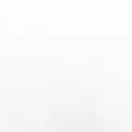
现代体育观赛已经不再是单向观看，互动性成为平台竞争的
重要维度。华体会体育深刻把握这一趋势，通过多元化互动
机制，让用户从观众转变为参与者，打造更具娱乐感和参与
感的观赛新体验。
平台设置了实时评论、赛事聊天室以及球迷互动社区，让用
户在观看比赛的同时能够即时表达观点，与全球球迷共同讨
论赛事热点。这种社交化观赛模式，不仅增强了观赛趣味，
也让体育赛事成为连接用户的重要纽带。
华体会体育还通过竞猜互动、赛事预测、积分奖励等娱乐化
功能，为用户提供更多参与方式。观赛不再只是被动接受赛
事结果，而是能够通过互动参与增强赛事投入感，使用户在
比赛过程中获得更多乐趣。
在互动娱乐不断深化的背景下，平台还注重社区氛围的构
建。通过球迷文化内容、赛事专题活动以及明星球员话题互
动，华体会体育让体育观赛延伸到内容娱乐生态中，打造更
加多元、丰富的用户体验场景。