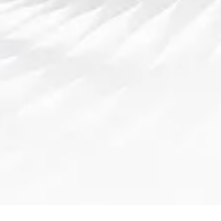
东赢体育聚焦全球热门赛
欧盈体育全面解析赛事资
事动态解析与球迷互动精
讯与竞技数据深度分析
彩体验全面升级
< 上一篇
< 上一篇
搜索