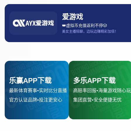
局拓展业务版图。通过对这些方面的详细分
来。
1、技术创新提升平台
博狗体育的全面升级首先体现在技术创新上
性能方面做了极大的优化和改进。通过引入
度和数据处理能力，确保了用户在参与各类
验。