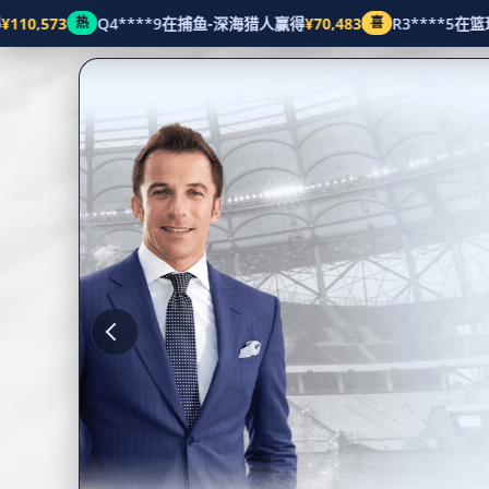
首页
产品展示
博狗体育全面升级 用户体验大幅
产品展示