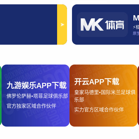
析，全面展示博狗体育如何引领智能体育娱乐的未
性能
。作为一家以创新为驱动力的公司，博狗体育在平台
更先进的云计算技术，博狗体育提升了平台的响应速
体育赛事竞猜和娱乐活动时，能够获得更流畅的体