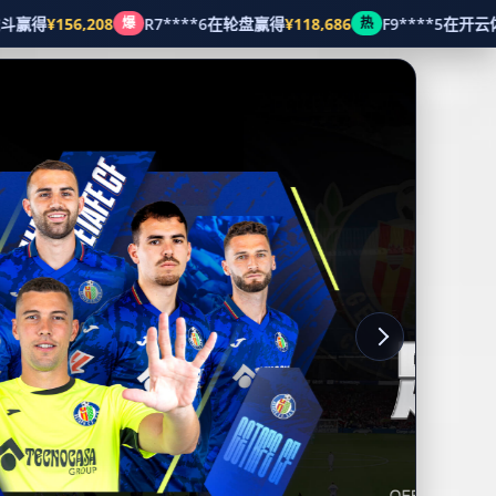
示
企业文化
服务方向
联系678体育平台
搜索