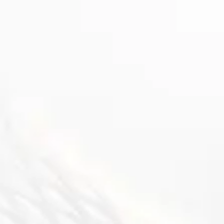
获胜机会。
在进攻端表现突出的运动员中，不少选手展
防守，他们依然能够保持冷静判断，通过精
胜局。
与此同时，防守型球员的贡献同样不可忽视
拼抢、防守覆盖以及团队协作，为球队构筑
默奉献的防守功臣。
年轻球员的成长也是近期赛事的一大亮点。
于挑战、勇于突破，在高水平舞台上展现出
展注入了更多活力与希望。
平台创新价值展现