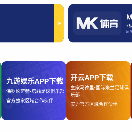
同时，结合KS体育在赛事传播、数据呈现和互动体
趋势进行深入观察。通过本报告，读者不仅能够快速
育赛事背后的价值与意义，感受竞技体育带来的激
无论是足球、篮球还是综合竞技项目，都展现出极高
来看，各大联赛与国际赛事进入关键阶段，积分排
化，吸引了大量观众持续关注比赛进展。
发挥，同时也有不少黑马球队异军突起。球队之间的
部管理、球员培养以及团队执行力等综合实力的较
户提供了更加立体的赛事解读。