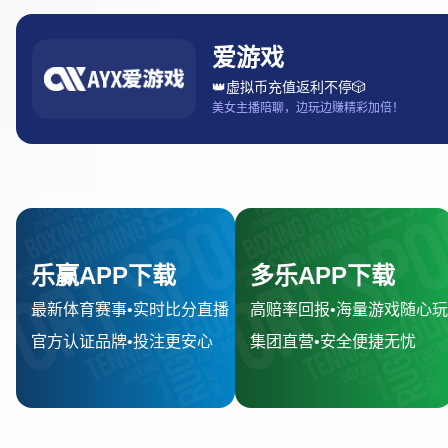
分析，展现现代体育竞技的魅力与激烈竞争。
验方面的创新实践，对体育内容生态的发展
掌握最新赛事动态，更能从多个维度理解体
情、梦想与感动。
赛事格局全面观察
近期KS体育重点关注的多项赛事持续升温，
的竞技水平和市场关注度。从整体赛事环境
名、晋级形势以及冠军争夺都逐渐趋于白热
在足球赛事方面，多支传统强队展现出稳定
竞争不仅体现在技战术层面，更反映出俱乐
量。KS体育通过实时追踪和深度报道，为用