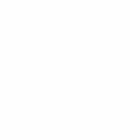
篮球赛场同样精彩纷呈。随着赛季深入，各
取得优势。强强对话频繁上演，不仅提升了
觉冲击与情绪共鸣。
从整体发展趋势来看，体育赛事正逐渐向专业
事资源与信息渠道，为广大用户搭建了更加
动态与重要资讯。
焦点赛事精彩回顾
近期最受关注的比赛无疑是多场强队之间的
烈争夺，攻防转换速度极快，比赛节奏持续
结果的重要因素。
不少赛事中都出现了令人印象深刻的逆转场