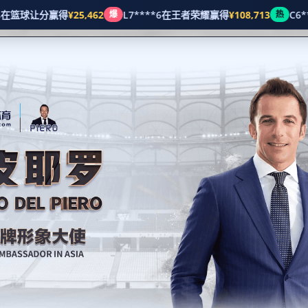
了解678体育
产品展
精彩精彩瞬间盘点报告
2026-06-13 06:05:36