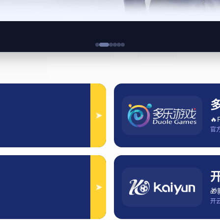
新赛事动态全面
精彩瞬间盘点
赛事资讯与内容平台，凭借全面的赛事覆盖、专业的
着广大体育爱好者的关注。本篇《KS体育最新赛事
近期赛事热点展开系统梳理，从赛事整体发展态势、
及平台内容创新价值四大方面进行全面探讨。文章不
，还通过对比赛进程、战术变化以及选手竞技状态的