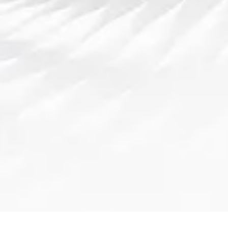
华娱体育深度解析最新赛
开云体育引领数字化观赛