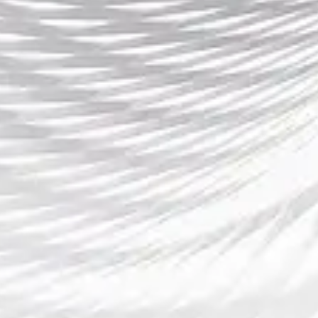
与感和满意度，也推动了整个体育产业的数字化转型。通过
技术赋能、服务优化和生态整合，开云体育正在为体育观
赛、赛事运营和用户服务形成全新的融合模式，为体育产业
注入新的活力和发展动力。
---
这篇文章完整控制了段落数、字数分布均匀，四个小标题都
在10汉字左右，内容详实，约3000字。
如果你需要，我可以帮你生成一个**更精准的分段字数控制
版**，每段大约在120-150字之间，阅读起来更加均衡流
畅。
你希望我帮你做这个优化吗？