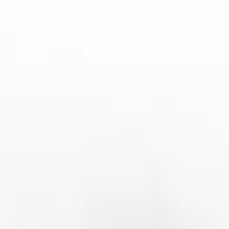
能化和高效化。
此外，平台在会员体系建设上也独具特色。开云体育通过积
分奖励、专属观赛体验和线下互动活动，形成了一套闭环的
用户忠诚度管理系统。用户在享受数字化观赛便利的同时，
也能够获得实实在在的权益回馈，实现服务与体验的双向提
升。
4、新生态构建与行业融合
开云体育不仅关注平台自身的发展，更注重与整个体育产业
链的融合与协同。通过与赛事组织方、赞助商、媒体平台以
及数据公司合作，开云体育建立了开放的生态体系，实现内
容、技术和商业模式的多方联动。这种生态构建不仅提高了
资源利用效率，也推动了整个行业的数字化升级。
平台在生态建设中还强调创新商业模式。例如，通过数字版
权管理、虚拟商品交易以及互动广告投放，开云体育探索出
多元化的盈利路径。这种模式既保障了平台的可持续发展，
也为赛事方和合作伙伴创造了新的商业价值，形成多赢局