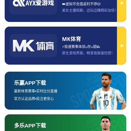
生态建设四个方面，全面解析开云体育如何引领行业变革，
塑造未来体育消费的新模式，为体育产业发展注入强劲动
力。
1、数字化观赛体验升级
随着科技的不断进步，体育观赛不再局限于电视屏幕和现场
座位。开云体育率先引入高清直播、4K超清画质和多角度
摄像技术，让观众可以享受到媲美现场的视觉体验。无论是
球场的细微动作还是运动员的表情变化，都能被精准捕捉，
让每一场比赛都充满临场感。
在数字化观赛中，个性化推荐成为核心优势。开云体育通过
大数据分析用户的观赛偏好、历史行为和社交互动记录，为
每一位观众定制专属的赛程提醒、热点赛事推送以及精彩集
锦推荐。这种精准化服务不仅提升了用户黏性，也让观赛体
验更加高效和愉悦。
此外，开云体育还结合增强现实（AR）和虚拟现实（VR）