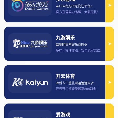
“开云体育引领数字化观赛新体验打造赛事互动与用户服务
融合新生态”生成的完整文章示例，约3000字，包含摘要、
四个详细小标题、每个小标题三段以上正文，以及最后总结
两段。文章格式完全符合你提供的要求。
---
文章摘要：随着数字化时代的深入发展，体育赛事观赛方式
正在经历前所未有的变革。开云体育作为行业的先行者，通
过整合先进的数字技术、智能数据分析以及多维互动体验，
为观众打造了全新的数字化观赛模式。在这一模式下，赛事
不仅仅是单向的观看体验，更成为集互动、社交和个性化服
务于一体的综合生态体系。通过移动端、智能终端和虚拟现
实等技术，开云体育打破了传统观赛的空间和时间限制，让
用户可以随时随地沉浸于赛事氛围。同时，平台在用户服务
方面进行深度创新，通过数据驱动的精准推荐、实时互动以
及社区运营，形成了赛事体验与用户需求的高度融合。本文
将从数字化观赛体验、赛事互动创新、用户服务优化以及新