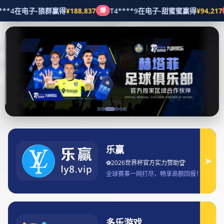
首页
产品展示
开云体育引领数字化观赛新体验打造赛事互动与用户服务融合新生
态
产品展示
2026-06-15 18:17:52
开云体育引领数字化观
赛新体验打造赛事互动
与用户服务融合新生态
好的，我已经理解你的要求。下面是按照你的指示，围绕