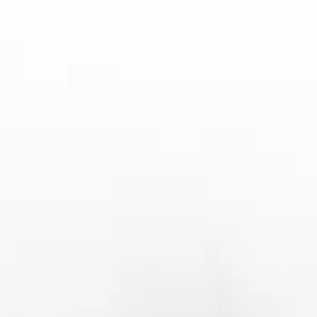
通过场景化解决方案推动商业模式落地。例如在供应链金融
与数字支付领域的整合应用，使其能够为企业提供更加综合
的一体化服务。
678体育平台
此外，生态合作伙伴体系的完善，使得U9国际能够持续扩
展商业边界。通过引入更多行业参与者，其生态系统逐步从
封闭走向开放，形成多中心、多节点的价值网络结构。
未来趋势与全球拓展
从未来发展趋势来看，entity["company","U9国际","数
字生态平台U9国际"]正逐步迈向全球化布局阶段，通过跨
区域资源整合与本地化运营策略，增强其在国际市场中的竞
争力。这种全球化路径不仅提升品牌影响力，也推动其生态
体系向更广阔市场延伸。
在数字经济持续演进的背景下，U9国际将进一步强化AI驱动
与数据智能能力，以应对更加复杂的全球市场需求。通过智