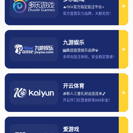
本文围绕entity["company","U9国际","数字生态平台U9
国际"]为核心，系统分析其在数字经济浪潮中的生态重构
路径与战略布局。随着全球数字化转型加速推进，U9国际
在平台化架构、数据驱动能力、产业协同机制以及全球化拓
展等方面不断深化探索，逐步形成以技术为底座、生态为核
心、应用为导向的发展模式。本文从数字生态战略布局、技
术架构与创新驱动、产业协同与商业模式、未来趋势与全球
拓展四个维度展开深度解析，旨在呈现其在新一轮数字经济
竞争中的结构性优势与发展潜能。同时，通过对行业趋势与
实践路径的综合研判，探讨其在未来数字生态体系中的演进
方向与可能边界，为理解数字化企业转型提供系统性参考框
架。
数字生态战略布局
entity["company","U9国际","数字生态平台U9国际"]
在数字生态战略层面的核心思路，是以平台化能力为基础构
建多维协同网络，通过整合数据资源、服务能力与产业接