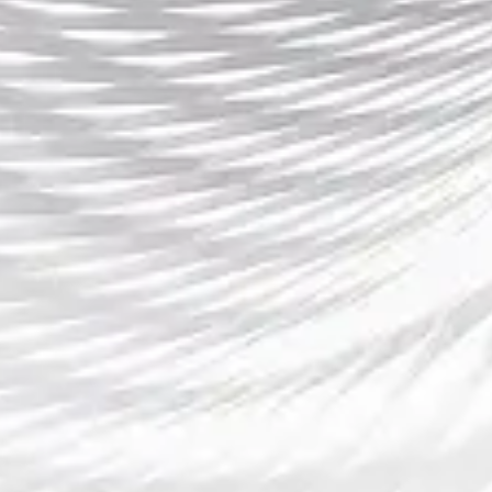
此外，随着全球数字治理体系逐步完善，U9国际也将面临
更高标准的合规要求与竞争格局变化，这将推动其不断优化
治理结构与风险控制体系，以适应全球化运营环境。
总结：
综上所述，entity["company","U9国际","数字生态平台
U9国际"]在数字生态构建过程中展现出较强的系统性与前
瞻性，其通过战略布局、技术创新与产业协同的多维驱动，
逐步形成具有扩展能力的生态体系。在数字经济不断深化的
背景下，其发展路径体现出平台化与智能化融合的典型特
征。
未来，随着全球数字化进程加速与技术迭代不断推进，U9
国际有望在更广阔的市场环境中实现生态升级与价值跃迁。
但与此同时，其也需持续应对技术安全、合规治理与国际竞
争等多重挑战，从而在动态变化的全球数字格局中保持持续