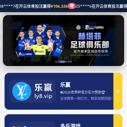
首页
产品展示
以U9国际为核心打造数字生态新格局与未来发展趋势分析深度研究
报告
产品展示
2026-06-22 08:26:11
以U9国际为核心打造数
字生态新格局与未来发
展趋势分析深度研究报
告